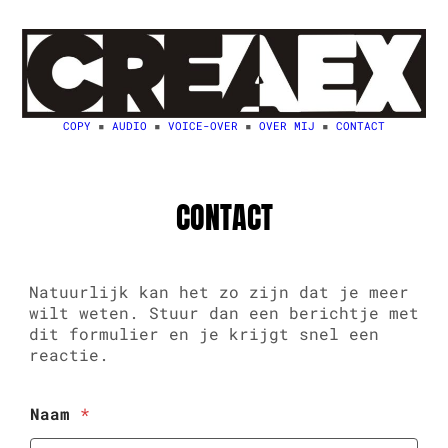
Ga
naar
de
inhoud
COPY
▪️
AUDIO
▪️
VOICE-OVER
▪️
OVER MIJ
▪️
CONTACT
CONTACT
Natuurlijk kan het zo zijn dat je meer
wilt weten. Stuur dan een berichtje met
dit formulier en je krijgt snel een
reactie.
Naam
*