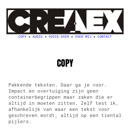
Ga
naar
de
inhoud
COPY
▪️
AUDIO
▪️
VOICE-OVER
▪️
OVER MIJ
▪️
CONTACT
COPY
Pakkende teksten. Daar ga je voor.
Impact en overtuiging zijn geen
containerbegrippen maar zaken die er
altijd in moeten zitten. Zelf test ik,
afhankelijk van waar een tekst voor
geschreven wordt, altijd op een tiental
pijlers.