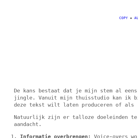
Ga
naar
de
COPY
▪️
A
inhoud
De kans bestaat dat je mijn stem al eens
jingle. Vanuit mijn thuisstudio kan ik b
deze tekst wilt laten produceren of als 
Natuurlijk zijn er talloze doeleinden te
aandacht.
Informatie overbrengen:
Voice-overs wor