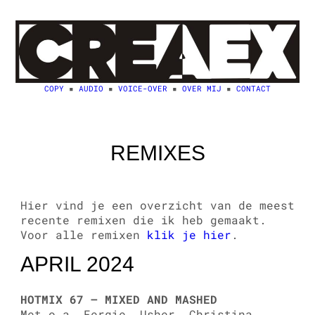
Ga
naar
de
inhoud
COPY
▪️
AUDIO
▪️
VOICE-OVER
▪️
OVER MIJ
▪️
CONTACT
REMIXES
Hier vind je een overzicht van de meest
recente remixen die ik heb gemaakt.
Voor alle remixen
klik je hier
.
APRIL 2024
HOTMIX 67 – MIXED AND MASHED
Met o.a. Fergie, Usher, Christina